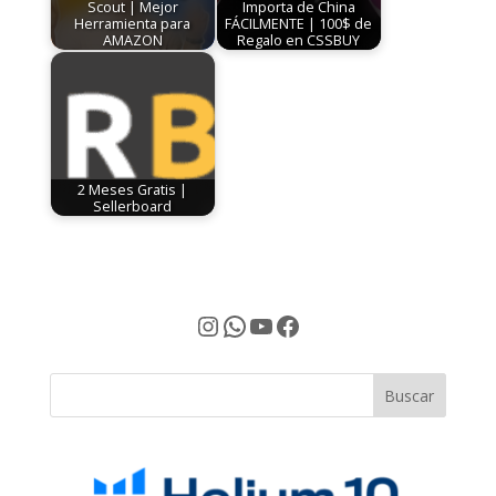
Scout | Mejor
Importa de China
Herramienta para
FÁCILMENTE | 100$ de
AMAZON
Regalo en CSSBUY
2 Meses Gratis |
Sellerboard
Instagram
WhatsApp
YouTube
Facebook
Buscar